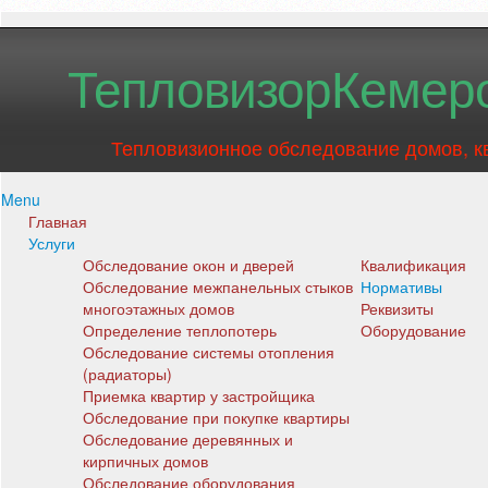
ТепловизорКемер
Тепловизионное обследование домов,
Menu
Главная
Услуги
Обследование окон и дверей
Квалификация
Обследование межпанельных стыков
Нормативы
многоэтажных домов
Реквизиты
Определение теплопотерь
Оборудование
Обследование системы отопления
(радиаторы)
Приемка квартир у застройщика
Обследование при покупке квартиры
Обследование деревянных и
кирпичных домов
Обследование оборудования