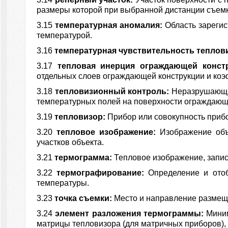
размеры которой при выбранной дистанции съемк
3.15
температурная аномалия:
Область зареги
температурой.
3.16
температурная чувствительность теплов
3.17
тепловая инерция ограждающей конст
отдельных слоев ограждающей конструкции и коэ
3.18
тепловизионный контроль:
Неразрушающий
температурных полей на поверхности ограждающ
3.19
тепловизор:
Прибор или совокупность приб
3.20
тепловое изображение:
Изображение объ
участков объекта.
3.21
термограмма:
Тепловое изображение, запис
3.22
термографирование:
Определение и ото
температуры.
3.23
точка съемки:
Место и направление размеще
3.24
элемент разложения термограммы:
Мини
матрицы тепловизора (для матричных приборов),