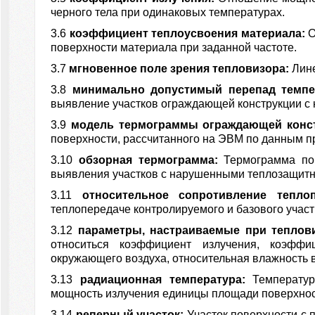
черного тела при одинаковых температурах.
3.6
коэффициент теплоусвоения материала:
О
поверхности материала при заданной частоте.
3.7
мгновенное поле зрения тепловизора:
Лин
3.8
минимально допустимый перепад темп
выявление участков ограждающей конструкции с
3.9
модель термограммы ограждающей конс
поверхности, рассчитанного на ЭВМ по данным п
3.10
обзорная термограмма:
Термограмма по
выявления участков с нарушенными теплозащит
3.11
относительное сопротивление тепло
теплопередаче контролируемого и базового участ
3.12
параметры, настраиваемые при теплов
относиться коэффициент излучения, коэффи
окружающего воздуха, относительная влажность в
3.13
радиационная температура:
Температур
мощность излучения единицы площади поверхност
3.14
реперный участок:
Участок поверхности с 