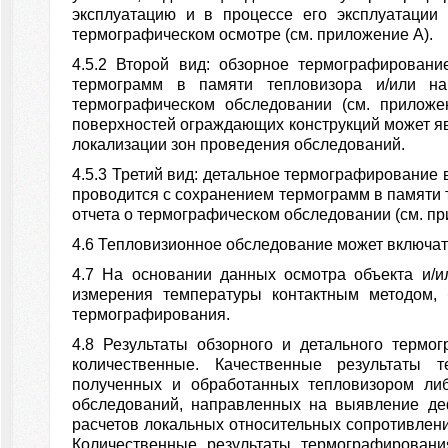
эксплуатацию и в процессе его эксплуатации
термографическом осмотре (см. приложение А).
4.5.2 Второй вид: обзорное термографирован
термограмм в памяти тепловизора и/или н
термографическом обследовании (см. приложе
поверхностей ограждающих конструкций может я
локализации зон проведения обследований.
4.5.3 Третий вид: детальное термографирование
проводится с сохранением термограмм в памяти 
отчета о термографическом обследовании (см. пр
4.6 Тепловизионное обследование может включать в
4.7 На основании данных осмотра объекта и/
измерения температуры контактным методом, 
термографирования.
4.8 Результаты обзорного и детального термо
количественные. Качественные результаты 
полученных и обработанных тепловизором ли
обследований, направленных на выявление де
расчетов локальных относительных сопротивлен
Количественные результаты термографирован